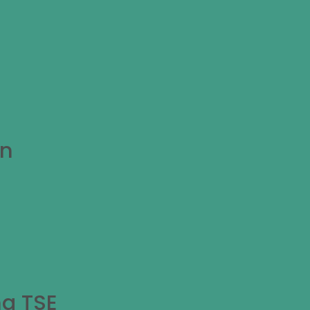
en
ng TSE