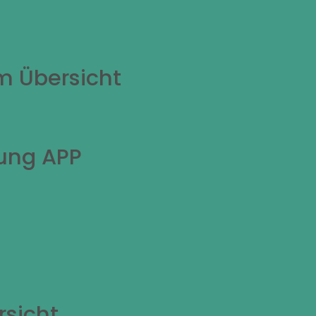
m Übersicht
ung APP
rsicht