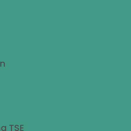
en
ng TSE