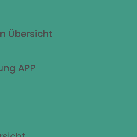
m Übersicht
ung APP
rsicht